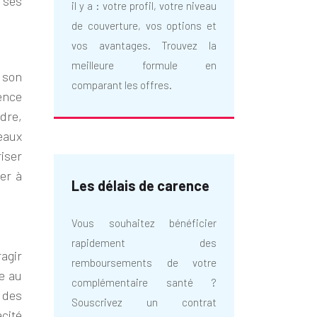
à ses
il y a : votre profil, votre niveau
de couverture, vos options et
vos avantages. Trouvez la
meilleure formule en
 son
comparant les offres.
ence
ndre,
eaux
iser
uer à
Les délais de carence
Vous souhaitez bénéficier
rapidement des
agir
remboursements de votre
e au
complémentaire santé ?
 des
Souscrivez un contrat
cité