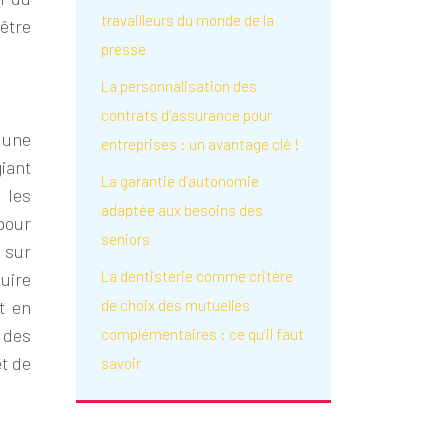
travailleurs du monde de la
-être
presse
La personnalisation des
contrats d’assurance pour
 une
entreprises : un avantage clé !
giant
La garantie d’autonomie
 les
adaptée aux besoins des
pour
seniors
 sur
La dentisterie comme critère
uire
t en
de choix des mutuelles
 des
complémentaires : ce qu’il faut
et de
savoir