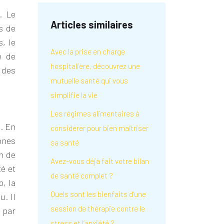
. Le
Articles similaires
s de
s, le
Avec la prise en charge
e de
hospitalière, découvrez une
 des
mutuelle santé qui vous
simplifie la vie
Les régimes alimentaires à
. En
considérer pour bien maîtriser
ones
sa santé
on de
Avez-vous déjà fait votre bilan
té et
de santé complet ?
o, la
Quels sont les bienfaits d’une
. Il
session de thérapie contre le
 par
stress et l’anxiété ?