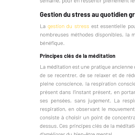
semaine, pour en ressentir pleinement les
Gestion du stress au quotidien g
La
gestion du stress
est essentielle po
nombreuses méthodes disponibles, la m
bénéfique.
Principes clés de la méditation
La méditation est une pratique ancienne 
de se recentrer, de se relaxer et de réd
pleine conscience, la respiration consci
présent dans l’instant présent, en porta
ses pensées, sans jugement. La respir
respiration, en observant le mouvement d
consiste à choisir un point de concentra
dessus. Ces principes clés de la méditatio
d’améliorer du bien-être mental.