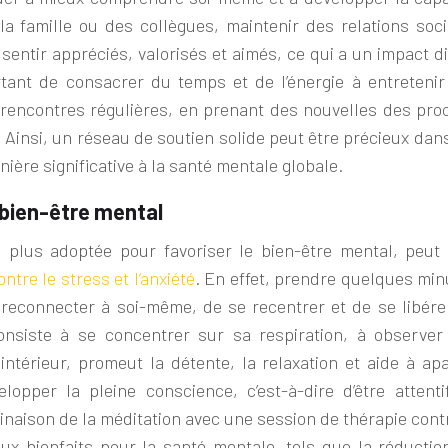
 la famille ou
des
collègues, maintenir des relations soci
sentir appréciés, valorisés et aimés, ce qui a un impact d
ortant de consacrer du temps et de l’énergie à entretenir
 rencontres régulières, en prenant des nouvelles d
es
pro
. Ainsi, un réseau de soutien solide peut être précieux dan
ière significative à la santé mentale globale.
 bien-être mental
 plus adoptée pour favoriser le bien-être mental, peut 
ntre le stress et l’anxiété
. En effet, prendre quelques min
reconnecter à soi-même, de se recentrer et de se libére
consiste à se concentrer sur sa respiration, à observer
ntérieur, promeut la détente, la relaxation et aide à apa
lopper la pleine conscience, c’est-à-dire d’être attenti
aison de la méditation avec une session de thérapie contr
eux bienfaits pour la santé mentale, tels que la réductio