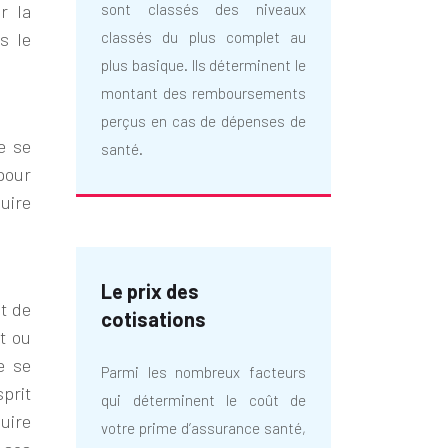
r la
sont classés des niveaux
s le
classés du plus complet au
plus basique. Ils déterminent le
montant des remboursements
perçus en cas de dépenses de
e se
santé.
pour
uire
Le prix des
t de
cotisations
rt ou
e se
Parmi les nombreux facteurs
sprit
qui déterminent le coût de
uire
votre prime d’assurance santé,