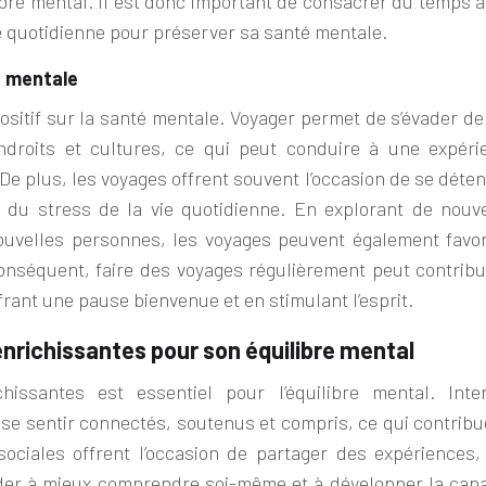
ilibre mental. Il est donc important de consacrer du temps 
ne quotidienne pour préserver sa santé mentale.
é mentale
ositif sur la santé mentale. Voyager permet de s’évader de
ndroits et cultures, ce qui peut conduire à une expéri
 De plus, les voyages offrent souvent l’occasion de se déte
 du stress de la vie quotidienne. En explorant de nouv
uvelles personnes, les voyages peuvent également favor
r conséquent, faire des voyages régulièrement peut contrib
rant une pause bienvenue et en stimulant l’esprit.
enrichissantes pour son équilibre mental
hissantes est essentiel pour l’équilibre mental. Inter
se sentir connectés, soutenus et compris, ce qui contribu
sociales offrent l’occasion de partager des expériences,
ider à mieux comprendre soi-même et à développer la capa