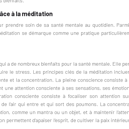
 bienfaits.
râce à la méditation
ur prendre soin de sa santé mentale au quotidien. Parmi
éditation se démarque comme une pratique particulière
qui a de nombreux bienfaits pour la santé mentale. Elle pe
uire le stress. Les principes clés de la méditation inclue
ente et la concentration. La pleine conscience consiste à 
nt une attention consciente à ses sensations, ses émotion
ation consciente consiste à focaliser son attention su
e l’air qui entre et qui sort de
s
poumons. La concentra
tion, comme un mantra ou un objet, et à maintenir l’atten
n permettent d’apaiser l’esprit, de cultiver la paix intérieu