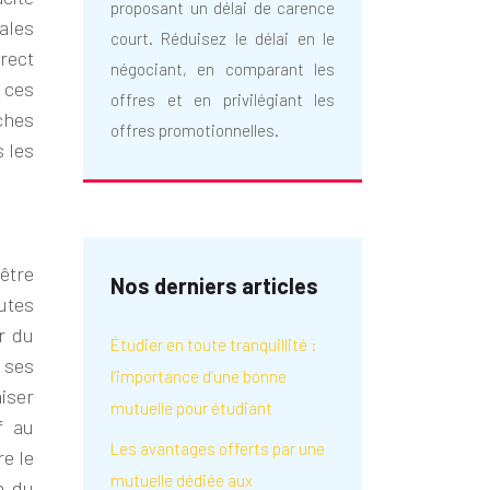
proposant un délai de carence
ales
court. Réduisez le délai en le
irect
négociant, en comparant les
 ces
offres et en privilégiant les
ches
offres promotionnelles.
s les
être
Nos derniers articles
utes
r du
Étudier en toute tranquillité :
 ses
l’importance d’une bonne
iser
mutuelle pour étudiant
f au
Les avantages offerts par une
e le
mutuelle dédiée aux
n du