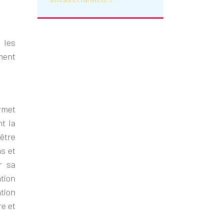
 les
ment
rmet
nt la
être
s et
r sa
tion
tion
re et