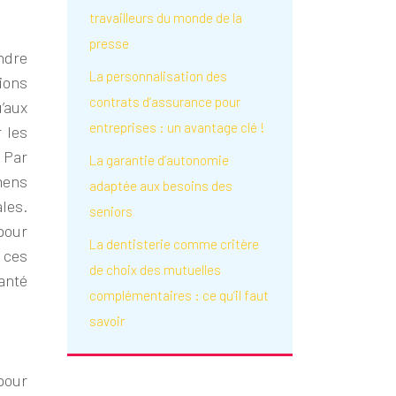
travailleurs du monde de la
presse
endre
La personnalisation des
ions
contrats d’assurance pour
u’aux
entreprises : un avantage clé !
 les
 Par
La garantie d’autonomie
mens
adaptée aux besoins des
ales.
seniors
pour
La dentisterie comme critère
t ces
de choix des mutuelles
anté
complémentaires : ce qu’il faut
savoir
pour