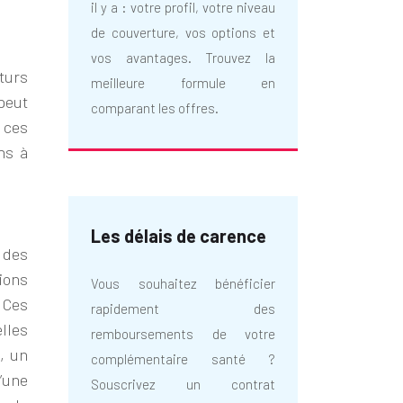
il y a : votre profil, votre niveau
de couverture, vos options et
vos avantages. Trouvez la
turs
meilleure formule en
peut
comparant les offres.
 ces
ns à
Les délais de carence
e des
ions
Vous souhaitez bénéficier
 Ces
rapidement des
lles
remboursements de votre
, un
complémentaire santé ?
’une
Souscrivez un contrat