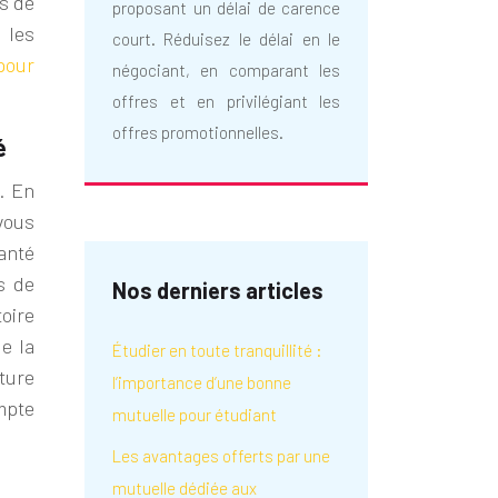
ns de
proposant un délai de carence
 les
court. Réduisez le délai en le
pour
négociant, en comparant les
offres et en privilégiant les
offres promotionnelles.
é
. En
 vous
anté
s de
Nos derniers articles
oire
e la
Étudier en toute tranquillité :
rture
l’importance d’une bonne
mpte
mutuelle pour étudiant
Les avantages offerts par une
mutuelle dédiée aux