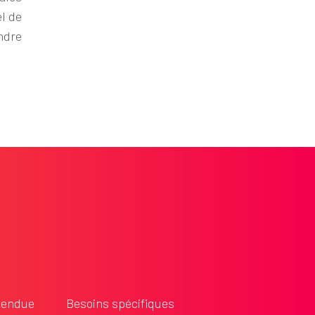
el de
endre
tendue
Besoins spécifiques